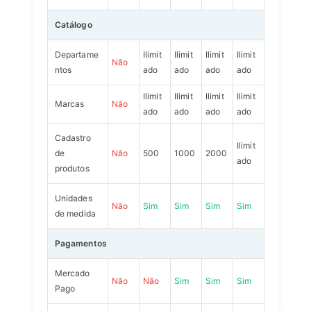
Catálogo
Departame
Ilimit
Ilimit
Ilimit
Ilimit
Não
ntos
ado
ado
ado
ado
Ilimit
Ilimit
Ilimit
Ilimit
Marcas
Não
ado
ado
ado
ado
Cadastro
Ilimit
de
Não
500
1000
2000
ado
produtos
Unidades
Não
Sim
Sim
Sim
Sim
de medida
Pagamentos
Mercado
Não
Não
Sim
Sim
Sim
Pago