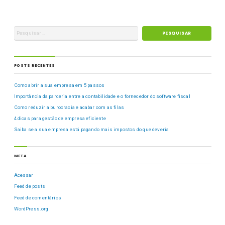
POSTS RECENTES
Como abrir a sua empresa em 5 passos
Importância da parceria entre a contabilidade e o fornecedor do software fiscal
Como reduzir a burocracia e acabar com as filas
4 dicas para gestão de empresa eficiente
Saiba se a sua empresa está pagando mais impostos do que deveria
META
Acessar
Feed de posts
Feed de comentários
WordPress.org