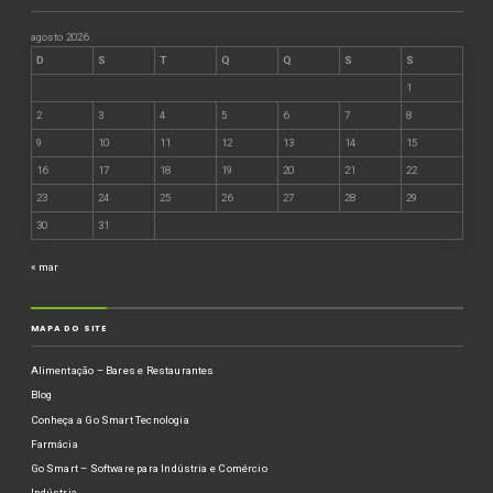
agosto 2026
D
S
T
Q
Q
S
S
1
2
3
4
5
6
7
8
9
10
11
12
13
14
15
16
17
18
19
20
21
22
23
24
25
26
27
28
29
30
31
« mar
MAPA DO SITE
Alimentação – Bares e Restaurantes
Blog
Conheça a Go Smart Tecnologia
Farmácia
Go Smart – Software para Indústria e Comércio
Indústria