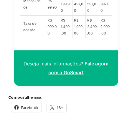
Mensalida
R$
199,9
497,0
597,0
997,0
de
99,90
0
0
0
0
R$
R$
R$
R$
R$
Taxa de
999,0
1.499
1.999,
2.499
2.999
adesão
0
,00
00
,00
,00
Deseja mais informações?
Fale agora
com a GoSmart
Compartilhe isso:
Facebook
18+